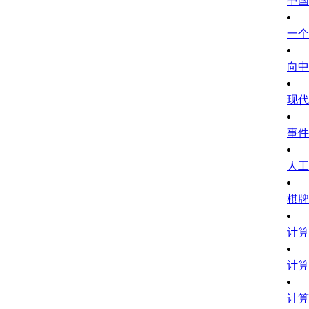
中国
一个
向中
现代
事件
人工
棋牌
计算
计算
计算