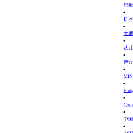
积极
机器
大师
从计
博弈
MIN
Endg
Comp
中国