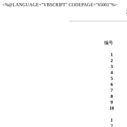
<%@LANGUAGE="VBSCRIPT" CODEPAGE="65001"%>
编号
1
2
3
4
5
6
7
8
9
10
1
2