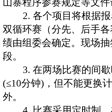
山寨程序参赛规定等文件
2. 各个项目将根
双循环赛（分先、后手各
绩由组委会确定。现场抽
段。
3. 在两场比赛的
(≤10分钟)，但不能更
外。
4. 比赛采用定时