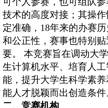
可个人参赛，也可组队参
技术的高度对接；其操作
定准确，18年来的办赛
和公正性，赛事也特别贴
要。 本竞赛旨在调动大
生计算机水平、培育人工
能，提升大学生科学素养
能人才脱颖而出创造条件
二、竞赛机构