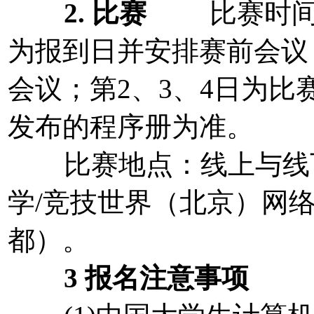
2. 比赛
比赛时间
为报到日并安排赛前会议
会议；第2、3、4日为
发布的程序册为准。
比赛地点：线上与线
学/竞技世界（北京）网
都）。
3 报名注意事项