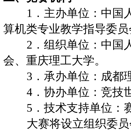
1．主办单位：中国
算机类专业教学指导委员
2．组织单位：中国
会、重庆理工大学。
3．承办单位：成都
4．协办单位：竞技
5．技术支持单位：
大赛将设立组织委员