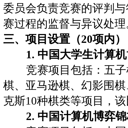
委员会负责竞赛的评判与
赛过程的监督与异议处理
三、项目设置（20项内）
1. 中国大学生计算
竞赛项目包括：五子
棋、亚马逊棋、幻影围棋
克斯10种棋类等项目，
2. 中国计算机博弈