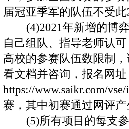
届冠亚季军的队伍不受此
(4)2021年新增
自己组队、指导老师认可
高校的参赛队伍数限制，详细
看文档并咨询，报名网址
https://www.saikr.c
赛，其中初赛通过网评产
(5)所有项目的每支