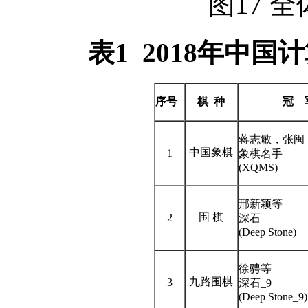
图17 
表
1 2018
年中国计
序号
棋
种
冠
蒋志敏，张闽
中国象棋
1
象棋名手
(XQMS)
邢新颖等
围 棋
2
深石
(Deep Stone)
徐骋等
九路围棋
3
深石_9
(Deep Stone_9)