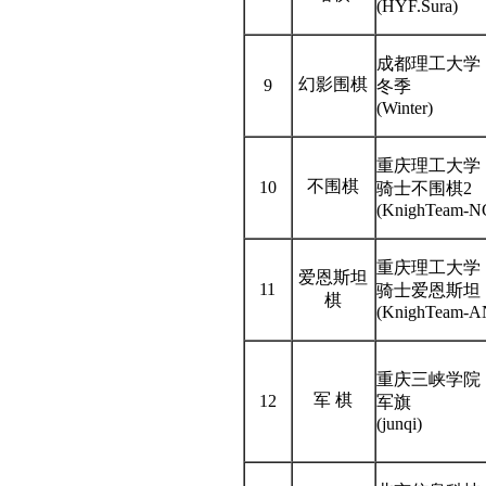
(HYF.Sura)
成都理工大学
幻影围棋
9
冬季
(Winter)
重庆理工大学
不围棋
10
骑士不围棋2
(KnighTeam-N
重庆理工大学
爱恩斯坦
11
骑士爱恩斯坦
棋
(KnighTeam-A
重庆三峡学院
军 棋
12
军旗
(junqi)