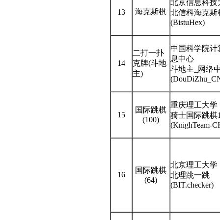
北京信息科技
海克斯棋
13
北信科海克斯
(BistuHex)
中国科学院计
二打一扑
息中心
14
克牌(斗地
斗地主_网络
主)
(DouDiZhu_C
重庆理工大学
国际跳棋
15
骑士国际跳棋1
(100)
(KnighTeam-C
北京理工大学
国际跳棋
16
北理跳一跳
(64)
(BIT.checker)